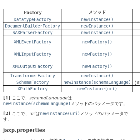
メソッド
Factory
DatatypeFactory
newInstance()
DocumentBuilderFactory
newInstance()
SAXParserFactory
newInstance()
XMLEventFactory
newFactory()
XMLInputFactory
newFactory()
XMLOutputFactory
newFactory()
TransformerFactory
newInstance()
SchemaFactory
newInstance(schemaLanguage)
ja
XPathFactory
newInstance(uri)
[1]
ここで、
schemaLanguage
は
newInstance(schemaLanguage)
メソッドのパラメータです。
[2]
ここで、
uri
は
newInstance(uri)
メソッドのパラメータで
す。
jaxp.properties