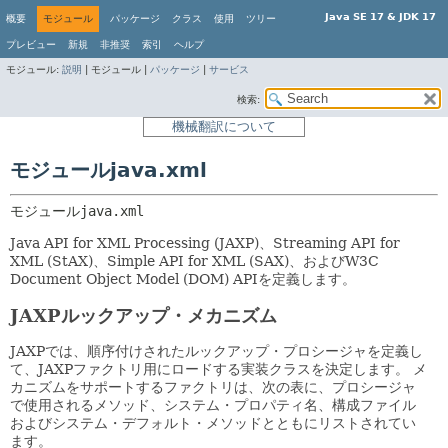
Java SE 17 & JDK 17
概要
モジュール
パッケージ
クラス
使用
ツリー
プレビュー
新規
非推奨
索引
ヘルプ
モジュール:
説明
|
モジュール |
パッケージ
|
サービス
検索:
機械翻訳について
モジュールjava.xml
モジュール
java.xml
Java API for XML Processing (JAXP)、Streaming API for
XML (StAX)、Simple API for XML (SAX)、およびW3C
Document Object Model (DOM) APIを定義します。
JAXPルックアップ・メカニズム
JAXPでは、順序付けされたルックアップ・プロシージャを定義し
て、JAXPファクトリ用にロードする実装クラスを決定します。
メ
カニズムをサポートするファクトリは、次の表に、プロシージャ
で使用されるメソッド、システム・プロパティ名、構成ファイル
およびシステム・デフォルト・メソッドとともにリストされてい
ます。