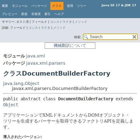
Java SE 17 & JDK 17
概要
モジュール
パッケージ
クラス
使用
ツリー
プレビュー
新規
非推奨
索引
ヘルプ
サマリー:
ネスト済 |
フィールド |
コンストラクタ
|
メソッド
詳細:
フィールド |
コンストラクタ
|
メソッド
検索:
機械翻訳について
モジュール
java.xml
パッケージ
javax.xml.parsers
クラスDocumentBuilderFactory
java.lang.Object
javax.xml.parsers.DocumentBuilderFactory
public abstract class 
DocumentBuilderFactory
extends 
Object
アプリケーションでXMLドキュメントからDOMオブジェクト・
ツリーを生成するパーサーを取得できるファクトリAPIを定義しま
す。
導入されたバージョン: