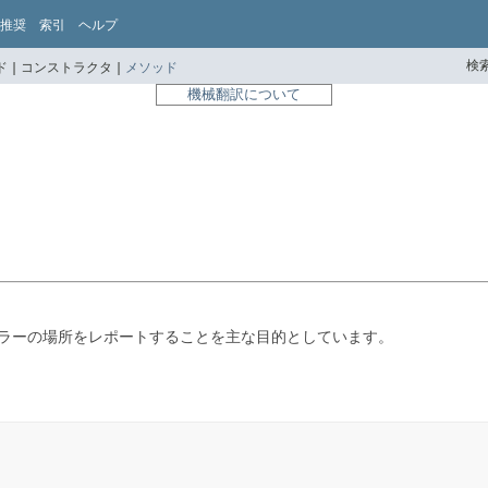
推奨
索引
ヘルプ
検索
 |
コンストラクタ |
メソッド
機械翻訳について
エラーの場所をレポートすることを主な目的としています。