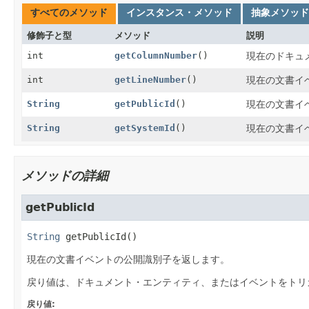
すべてのメソッド
インスタンス・メソッド
抽象メソッド
修飾子と型
メソッド
説明
int
getColumnNumber
()
現在のドキュ
int
getLineNumber
()
現在の文書イ
String
getPublicId
()
現在の文書イ
String
getSystemId
()
現在の文書イ
メソッドの詳細
getPublicId
String
getPublicId
()
現在の文書イベントの公開識別子を返します。
戻り値は、ドキュメント・エンティティ、またはイベントをトリ
戻り値: