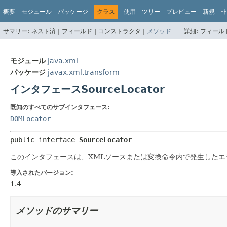
概要
モジュール
パッケージ
クラス
使用
ツリー
プレビュー
新規
非
サマリー:
ネスト済 |
フィールド |
コンストラクタ |
メソッド
詳細:
フィールド
モジュール
java.xml
パッケージ
javax.xml.transform
インタフェースSourceLocator
既知のすべてのサブインタフェース:
DOMLocator
public interface 
SourceLocator
このインタフェースは、XMLソースまたは変換命令内で発生した
導入されたバージョン:
1.4
メソッドのサマリー