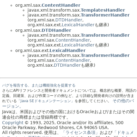
org.xml.sax.
ContentHandler
javax.xml.transform.sax.
TemplatesHandler
javax.xml.transform.sax.
TransformerHandler
(org.xml.sax.
DTDHandler
,
org.xml.sax.ext.
LexicalHandler
も継承)
org.xml.sax.
DTDHandler
javax.xml.transform.sax.
TransformerHandler
(org.xml.sax.
ContentHandler
,
org.xml.sax.ext.
LexicalHandler
も継承)
org.xml.sax.ext.
LexicalHandler
javax.xml.transform.sax.
TransformerHandler
(org.xml.sax.
ContentHandler
,
org.xml.sax.
DTDHandler
も継承)
バグを報告する、または機能強化を提案する
さらにAPIリファレンスと開発者ドキュメントについては、概念的な概要、用語の
定義、回避策、および作業コードの例など、より詳細な開発者向けの説明が含ま
その他のバ
れている
「Java SEドキュメンテーション」
を参照してください。
ージョン。
Javaは、米国およびその他の国におけるOracleおよび/またはその関
連会社の商標または登録商標です。
Copyright
© 1993, 2025, Oracle and/or its affiliates, 500
Oracle Parkway, Redwood Shores, CA 94065 USA.
All rights reserved.
使用は、
「ライセンス条項」
および
「ドキュメ