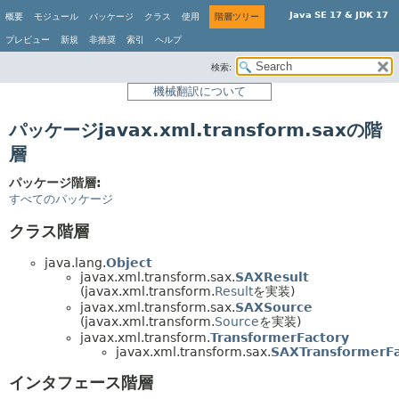
Java SE 17 & JDK 17
概要
モジュール
パッケージ
クラス
使用
階層ツリー
プレビュー
新規
非推奨
索引
ヘルプ
検索:
機械翻訳について
パッケージjavax.xml.transform.saxの階
層
パッケージ階層:
すべてのパッケージ
クラス階層
java.lang.
Object
javax.xml.transform.sax.
SAXResult
(javax.xml.transform.
Result
を実装)
javax.xml.transform.sax.
SAXSource
(javax.xml.transform.
Source
を実装)
javax.xml.transform.
TransformerFactory
javax.xml.transform.sax.
SAXTransformerFa
インタフェース階層