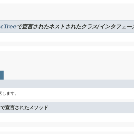
cTree
で宣言されたネストされたクラス/インタフェー
返します。
e
で宣言されたメソッド