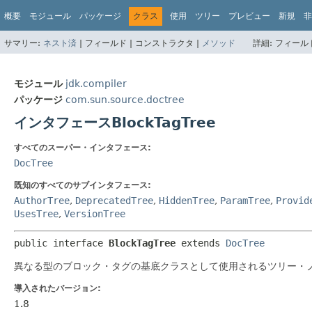
概要
モジュール
パッケージ
クラス
使用
ツリー
プレビュー
新規
非
サマリー:
ネスト済
|
フィールド |
コンストラクタ |
メソッド
詳細:
フィールド
モジュール
jdk.compiler
パッケージ
com.sun.source.doctree
インタフェースBlockTagTree
すべてのスーパー・インタフェース:
DocTree
既知のすべてのサブインタフェース:
AuthorTree
,
DeprecatedTree
,
HiddenTree
,
ParamTree
,
Provid
UsesTree
,
VersionTree
public interface 
BlockTagTree
 extends 
DocTree
異なる型のブロック・タグの基底クラスとして使用されるツリー・
導入されたバージョン:
1.8