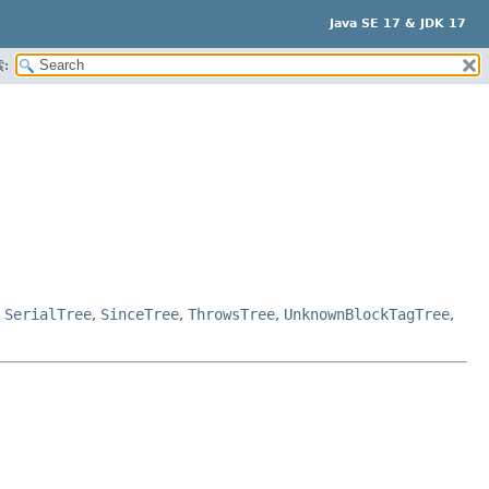
Java SE 17 & JDK 17
:
,
SerialTree
,
SinceTree
,
ThrowsTree
,
UnknownBlockTagTree
,