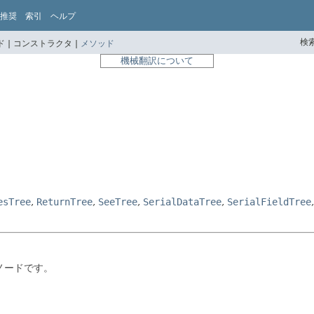
推奨
索引
ヘルプ
検索
 |
コンストラクタ |
メソッド
機械翻訳について
esTree
,
ReturnTree
,
SeeTree
,
SerialDataTree
,
SerialFieldTree
ノードです。