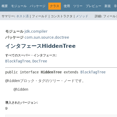
概要
モジュール
パッケージ
クラス
使用
ツリー
プレビュー
新規
非
サマリー:
ネスト済
|
フィールド |
コンストラクタ |
メソッド
詳細:
フィールド
モジュール
jdk.compiler
パッケージ
com.sun.source.doctree
インタフェースHiddenTree
すべてのスーパー・インタフェース:
BlockTagTree
,
DocTree
public interface 
HiddenTree
 extends 
BlockTagTree
@hidden
ブロック・タグのツリー・ノードです。
    @hidden

導入されたバージョン:
9