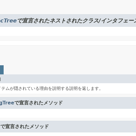
cTree
で宣言されたネストされたクラス/インタフェー
明
イテムが隠されている理由を説明する説明を返します。
gTree
で宣言されたメソッド
e
で宣言されたメソッド