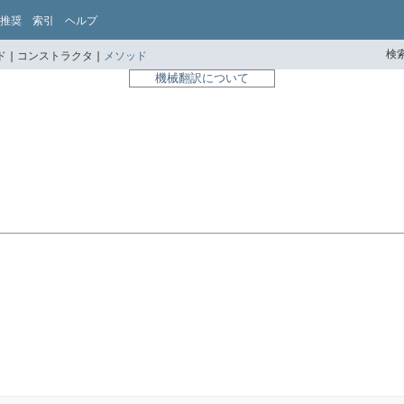
推奨
索引
ヘルプ
検索
 |
コンストラクタ |
メソッド
機械翻訳について