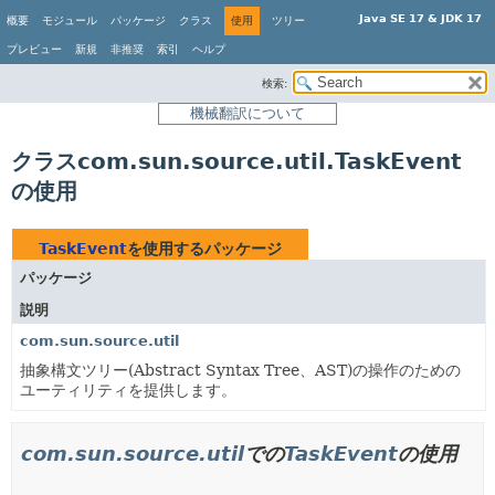
Java SE 17 & JDK 17
概要
モジュール
パッケージ
クラス
使用
ツリー
プレビュー
新規
非推奨
索引
ヘルプ
検索:
機械翻訳について
クラスcom.sun.source.util.TaskEvent
の使用
TaskEvent
を使用するパッケージ
パッケージ
説明
com.sun.source.util
抽象構文ツリー(Abstract Syntax Tree、AST)の操作のための
ユーティリティを提供します。
com.sun.source.util
での
TaskEvent
の使用