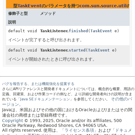
型
TaskEvent
のパラメータを持つ
com.sun.source.util
のメ
修飾子と型
メソッド
説明
default void
TaskListener.
finished
(
TaskEvent
e)
イベントが完了すると呼び出されます。
default void
TaskListener.
started
(
TaskEvent
e)
イベントが開始されたときに呼び出されます。
バグを報告する、または機能強化を提案する
さらにAPIリファレンスと開発者ドキュメントについては、概念的な概要、用語の
定義、回避策、および作業コードの例など、より詳細な開発者向けの説明が含ま
その他のバ
れている
「Java SEドキュメンテーション」
を参照してください。
ージョン。
Javaは、米国およびその他の国におけるOracleおよび/またはその関
連会社の商標または登録商標です。
Copyright
© 1993, 2025, Oracle and/or its affiliates, 500
Oracle Parkway, Redwood Shores, CA 94065 USA.
All rights reserved.
使用は、
「ライセンス条項」
および
「ドキュメ