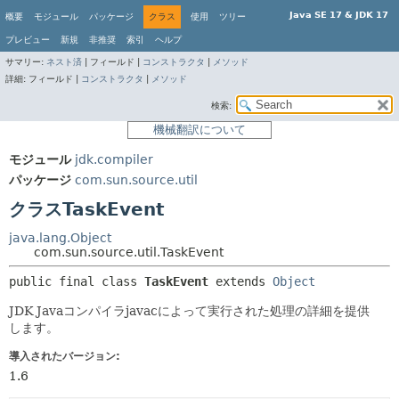
Java SE 17 & JDK 17
概要
モジュール
パッケージ
クラス
使用
ツリー
プレビュー
新規
非推奨
索引
ヘルプ
サマリー:
ネスト済
|
フィールド |
コンストラクタ
|
メソッド
詳細:
フィールド |
コンストラクタ
|
メソッド
検索:
機械翻訳について
モジュール
jdk.compiler
パッケージ
com.sun.source.util
クラスTaskEvent
java.lang.Object
com.sun.source.util.TaskEvent
public final class 
TaskEvent
extends 
Object
JDK Javaコンパイラjavacによって実行された処理の詳細を提供
します。
導入されたバージョン:
1.6