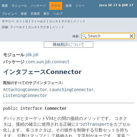
Java SE 17 & JDK 17
概要
モジュール
パッケージ
クラス
使用
ツリー
プレビュー
新規
非推奨
索引
ヘルプ
サマリー:
ネスト済
|
フィールド |
コンストラクタ |
メソッド
詳細:
フィールド |
コンストラクタ |
メソッド
検索:
機械翻訳について
モジュール
jdk.jdi
パッケージ
com.sun.jdi.connect
インタフェースConnector
既知のすべてのサブインタフェース:
AttachingConnector
,
LaunchingConnector
,
ListeningConnector
public interface 
Connector
デバッガとターゲットVMとの間の接続のメソッドです。
コネク
タは、接続の確立に使用される正確に1つの
Transport
をカプセル
化します。
各コネクタは、その操作を制御する引数セットを持ち
ます。
引数はマップとして格納され、文字列がキーです。
実装ご