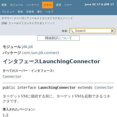
Java SE 17 & JDK 17
概要
モジュール
パッケージ
クラス
使用
ツリー
プレビュー
新規
非推奨
索引
ヘルプ
サマリー:
ネスト済
|
フィールド |
コンストラクタ |
メソッド
詳細:
フィールド |
コンストラクタ |
メソッド
検索:
機械翻訳について
モジュール
jdk.jdi
パッケージ
com.sun.jdi.connect
インタフェースLaunchingConnector
すべてのスーパー・インタフェース:
Connector
public interface 
LaunchingConnector
 extends 
Connector
ターゲットVMに接続する前に、ターゲットVMを起動できるコネ
クタです。
導入されたバージョン:
1.3