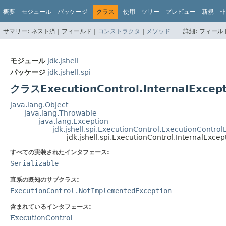
概要
モジュール
パッケージ
クラス
使用
ツリー
プレビュー
新規
非
サマリー:
ネスト済 |
フィールド |
コンストラクタ
|
メソッド
詳細:
フィールド
モジュール
jdk.jshell
パッケージ
jdk.jshell.spi
クラスExecutionControl.InternalExcep
java.lang.Object
java.lang.Throwable
java.lang.Exception
jdk.jshell.spi.ExecutionControl.ExecutionControl
jdk.jshell.spi.ExecutionControl.InternalExcep
すべての実装されたインタフェース:
Serializable
直系の既知のサブクラス:
ExecutionControl.NotImplementedException
含まれているインタフェース:
ExecutionControl