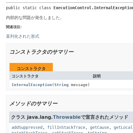
public static class 
ExecutionControl.InternalExceptio
内部的な問題が発生しました。
関連項目:
直列化された形式
コンストラクタのサマリー
コンストラクタ
コンストラクタ
説明
InternalException
(
String
message)
メソッドのサマリー
クラス java.lang.
Throwable
で宣言されたメソッド
addSuppressed
,
fillInStackTrace
,
getCause
,
getLocal
printStackTrace
,
setStackTrace
,
toString