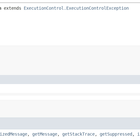
n
extends 
ExecutionControl.ExecutionControlException
izedMessage
,
getMessage
,
getStackTrace
,
getSuppressed
,
i