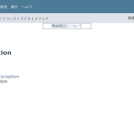
推奨
索引
ヘルプ
検索
 |
コンストラクタ
|
メソッド
機械翻訳について
tion
Exception
tion