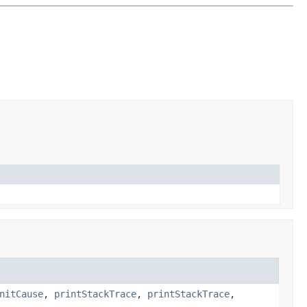
nitCause
,
printStackTrace
,
printStackTrace
,