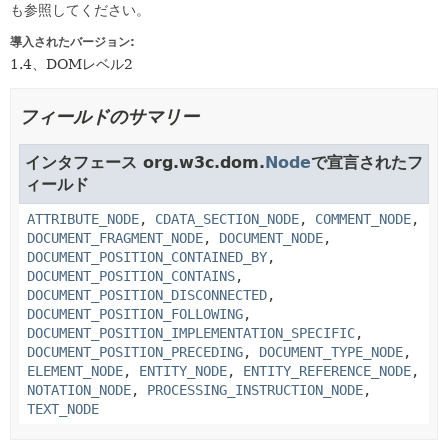
も参照してください。
導入されたバージョン:
1.4、DOMレベル2
フィールドのサマリー
インタフェース org.w3c.dom.
Node
で宣言されたフ
ィールド
ATTRIBUTE_NODE
,
CDATA_SECTION_NODE
,
COMMENT_NODE
,
DOCUMENT_FRAGMENT_NODE
,
DOCUMENT_NODE
,
DOCUMENT_POSITION_CONTAINED_BY
,
DOCUMENT_POSITION_CONTAINS
,
DOCUMENT_POSITION_DISCONNECTED
,
DOCUMENT_POSITION_FOLLOWING
,
DOCUMENT_POSITION_IMPLEMENTATION_SPECIFIC
,
DOCUMENT_POSITION_PRECEDING
,
DOCUMENT_TYPE_NODE
,
ELEMENT_NODE
,
ENTITY_NODE
,
ENTITY_REFERENCE_NODE
,
NOTATION_NODE
,
PROCESSING_INSTRUCTION_NODE
,
TEXT_NODE