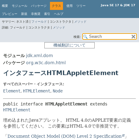
Java SE 17 & JDK 17
概要
モジュール
パッケージ
クラス
使用
ツリー
プレビュー
新規
非推奨
索引
ヘルプ
サマリー:
ネスト済 |
フィールド
|
コンストラクタ |
メソッド
詳細:
フィールド |
コンストラクタ |
メソッド
検索:
機械翻訳について
モジュール
jdk.xml.dom
パッケージ
org.w3c.dom.html
インタフェースHTMLAppletElement
すべてのスーパー・インタフェース:
Element
,
HTMLElement
,
Node
public interface 
HTMLAppletElement
 extends 
HTMLElement
埋め込まれたJavaアプレット。
HTML 4.0のAPPLET要素の定義
を参照してください。
この要素はHTML 4.0で非推奨です。
「
Document Object Model (DOM) Level 2 Specification
」