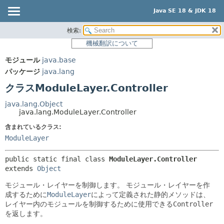
Java SE 18 & JDK 18
検索:
概要
サマリー:
機械翻訳について
ネスト済
モジュール
モジュール
java.base
フィールド
パッケージ
パッケージ
java.lang
コンストラクタ
クラス
クラスModuleLayer.Controller
メソッド
使用
java.lang.Object
ツリー
java.lang.ModuleLayer.Controller
詳細:
プレビュー
含まれているクラス:
フィールド
ModuleLayer
新規
コンストラクタ
非推奨
メソッド
public static final class 
ModuleLayer.Controller
extends 
Object
索引
モジュール・レイヤーを制御します。
モジュール・レイヤーを作
ヘルプ
成するために
ModuleLayer
によって定義された静的メソッドは、
レイヤー内のモジュールを制御するために使用できる
Controller
を返します。