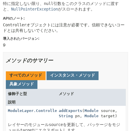
特に指定しない限り、
null
引数をこのクラスのメソッドに渡す
と、
NullPointerException
がスローされます。
APIのノート:
Controller
オブジェクトには注意が必要です。信頼できないコー
ドとは共有しないでください。
導入されたバージョン:
9
メソッドのサマリー
すべてのメソッド
インスタンス・メソッド
具象メソッド
修飾子と型
メソッド
説明
ModuleLayer.Controller
addExports
(
Module
source,
String
pn,
Module
target)
レイヤーのモジュール
source
を更新して、パッケージをモジ
ュール
target
にエクスポートします。