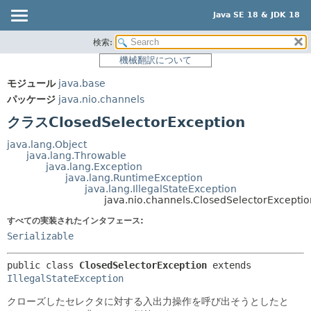
Java SE 18 & JDK 18
検索:
概要
サマリー:
機械翻訳について
ネスト済
モジュール
モジュール
java.base
フィールド
パッケージ
パッケージ
java.nio.channels
コンストラクタ
クラス
クラスClosedSelectorException
メソッド
使用
java.lang.Object
ツリー
java.lang.Throwable
詳細:
java.lang.Exception
プレビュー
フィールド
java.lang.RuntimeException
java.lang.IllegalStateException
新規
コンストラクタ
java.nio.channels.ClosedSelectorExceptio
非推奨
メソッド
すべての実装されたインタフェース:
Serializable
索引
ヘルプ
public class 
ClosedSelectorException
extends 
IllegalStateException
クローズしたセレクタに対する入出力操作を呼び出そうとしたと