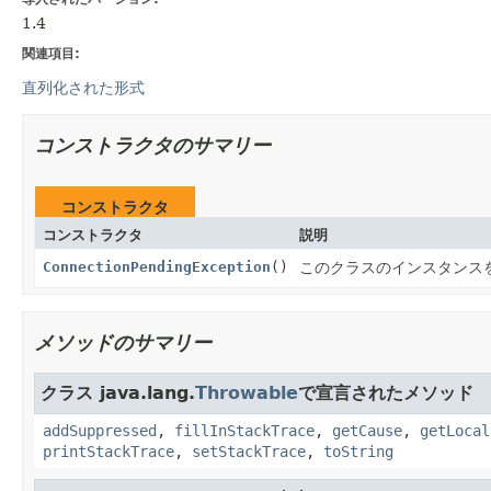
1.4
関連項目:
直列化された形式
コンストラクタのサマリー
コンストラクタ
コンストラクタ
説明
ConnectionPendingException
()
このクラスのインスタンス
メソッドのサマリー
クラス java.lang.
Throwable
で宣言されたメソッド
addSuppressed
,
fillInStackTrace
,
getCause
,
getLocal
printStackTrace
,
setStackTrace
,
toString