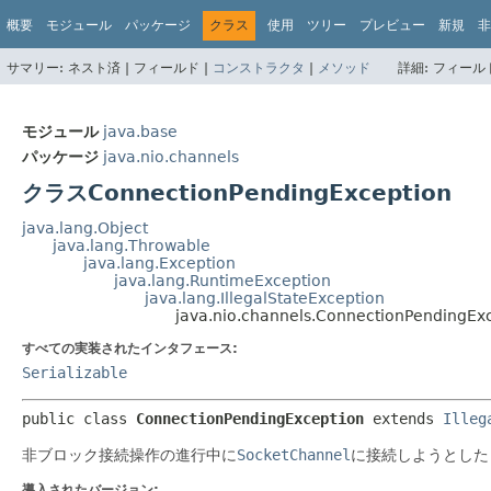
概要
モジュール
パッケージ
クラス
使用
ツリー
プレビュー
新規
非
サマリー:
ネスト済 |
フィールド |
コンストラクタ
|
メソッド
詳細:
フィールド
モジュール
java.base
パッケージ
java.nio.channels
クラスConnectionPendingException
java.lang.Object
java.lang.Throwable
java.lang.Exception
java.lang.RuntimeException
java.lang.IllegalStateException
java.nio.channels.ConnectionPendingEx
すべての実装されたインタフェース:
Serializable
public class 
ConnectionPendingException
extends 
Illeg
非ブロック接続操作の進行中に
SocketChannel
に接続しようとした
導入されたバージョン: