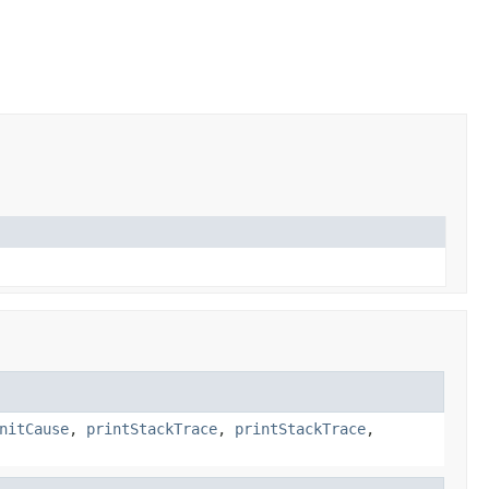
nitCause
,
printStackTrace
,
printStackTrace
,