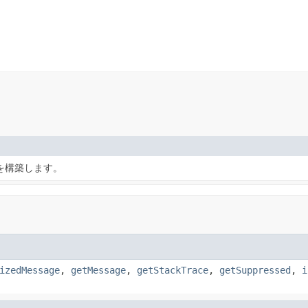
を構築します。
izedMessage
,
getMessage
,
getStackTrace
,
getSuppressed
,
i