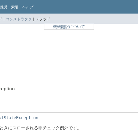
推奨
索引
ヘルプ
 |
コンストラクタ
|
メソッド
機械翻訳について
ception
alStateException
ときにスローされる非チェック例外です。