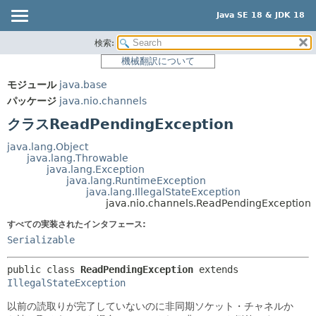
Java SE 18 & JDK 18
検索:
概要
サマリー:
機械翻訳について
ネスト済
モジュール
モジュール
java.base
フィールド
パッケージ
パッケージ
java.nio.channels
コンストラクタ
クラス
クラスReadPendingException
メソッド
使用
java.lang.Object
ツリー
java.lang.Throwable
詳細:
java.lang.Exception
プレビュー
フィールド
java.lang.RuntimeException
java.lang.IllegalStateException
新規
コンストラクタ
java.nio.channels.ReadPendingException
非推奨
メソッド
すべての実装されたインタフェース:
Serializable
索引
ヘルプ
public class 
ReadPendingException
extends 
IllegalStateException
以前の読取りが完了していないのに非同期ソケット・チャネルか