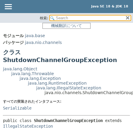
Java SE 18 & JDK 18
検索:
概要
サマリー:
機械翻訳について
ネスト済
モジュール
モジュール
java.base
フィールド
パッケージ
パッケージ
java.nio.channels
コンストラクタ
クラス
クラス
メソッド
使用
ShutdownChannelGroupException
ツリー
詳細:
java.lang.Object
java.lang.Throwable
プレビュー
フィールド
java.lang.Exception
java.lang.RuntimeException
新規
コンストラクタ
java.lang.IllegalStateException
java.nio.channels.ShutdownChannelGrou
非推奨
メソッド
すべての実装されたインタフェース:
索引
Serializable
ヘルプ
public class 
ShutdownChannelGroupException
extends 
IllegalStateException