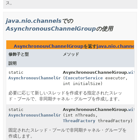
ス。
java.nio.channels
での
AsynchronousChannelGroup
の使用
AsynchronousChannelGroup
を返す
java.nio.channels
修飾子と型
メソッド
説明
static
AsynchronousChannelGroup.
with
AsynchronousChannelGroup
(
ExecutorService
executor,
int initialSize)
必要に応じて新しいスレッドを作成する指定されたスレッ
ド・プールで、非同期チャネル・グループを作成します。
static
AsynchronousChannelGroup.
with
AsynchronousChannelGroup
(int nThreads,
ThreadFactory
threadFactory)
固定されたスレッド・プールで非同期チャネル・グループを
作成します。