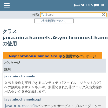
Java SE 18 & JDK 18
検索:
概要
機械翻訳について
モジュール
クラス
パッケージ
java.nio.channels.AsynchronousChan
クラス
の使用
使用
ツリー
AsynchronousChannelGroup
を使用するパッケージ
プレビュー
パッケージ
新規
説明
非推奨
java.nio.channels
入出力操作を実行できるエンティティ(ファイル、ソケットなど)
索引
への接続を表すチャネルや、多重化された非ブロック入出力操作
ヘルプ
用のセレクタを定義します。
java.nio.channels.spi
java.nio.channels
パッケージのサービス・プロバイダ・クラ