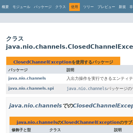
概要
モジュール
パッケージ
クラス
使用
ツリー
プレビュー
新規
非
クラス
java.nio.channels.ClosedChannelEx
ClosedChannelException
を使用するパッケージ
パッケージ
説明
java.nio.channels
入出力操作を実行できるエンティテ
java.nio.channels.spi
java.nio.channels
パッケージの
java.nio.channels
での
ClosedChannelExce
java.nio.channels
の
ClosedChannelException
のサブ
修飾子と型
クラス
説明