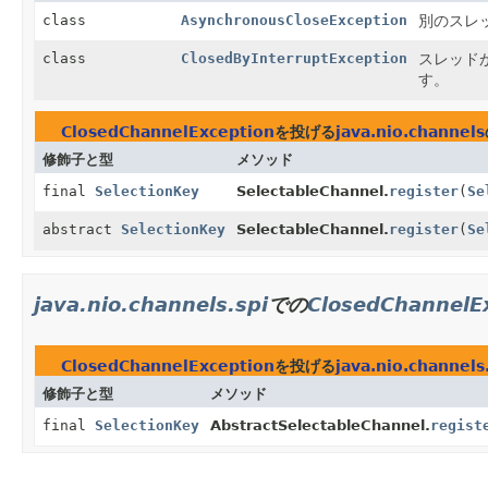
class
AsynchronousCloseException
別のスレ
class
ClosedByInterruptException
スレッド
す。
ClosedChannelException
を投げる
java.nio.channels
修飾子と型
メソッド
final
SelectionKey
SelectableChannel.
register
(
Se
abstract
SelectionKey
SelectableChannel.
register
(
Se
java.nio.channels.spi
での
ClosedChannelE
ClosedChannelException
を投げる
java.nio.channels
修飾子と型
メソッド
final
SelectionKey
AbstractSelectableChannel.
regist