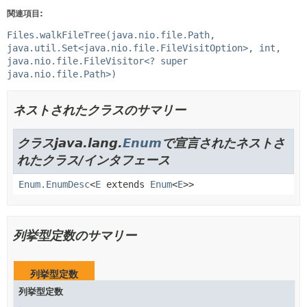
関連項目:
Files.walkFileTree(java.nio.file.Path,
java.util.Set<java.nio.file.FileVisitOption>, int,
java.nio.file.FileVisitor<? super
java.nio.file.Path>)
ネストされたクラスのサマリー
クラスjava.lang.
Enum
で宣言されたネストさ
れたクラス/インタフェース
Enum.EnumDesc
<
E
extends
Enum
<
E
>>
列挙型定数のサマリー
列挙型定数
列挙型定数