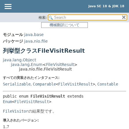
Java SE 18 & JDK 18
検索:
概要
サマリー:
機械翻訳について
ネスト済
モジュール
モジュール
java.base
列挙型定数
パッケージ
パッケージ
java.nio.file
フィールド
クラス
列挙型クラスFileVisitResult
メソッド
使用
java.lang.Object
ツリー
java.lang.Enum
<
FileVisitResult
>
詳細:
java.nio.file.FileVisitResult
プレビュー
列挙型定数
すべての実装されたインタフェース:
新規
フィールド
Serializable
,
Comparable
<
FileVisitResult
>
,
Constable
非推奨
メソッド
public enum 
FileVisitResult
extends 
索引
Enum
<
FileVisitResult
>
ヘルプ
FileVisitor
の結果型です。
導入されたバージョン:
1.7