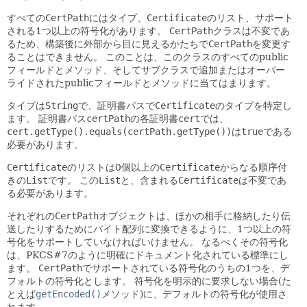
すべての
CertPath
にはタイプ、
Certificate
のリスト、サポート
される1つ以上の符号化があります。
CertPath
クラスは不変であ
るため、構築後に外部から目に見えるかたちで
CertPath
を変更す
ることはできません。
このことは、このクラスのすべてのpublic
フィールドとメソッド、そしてサブクラスで追加またはオーバー
ライドされたpublicフィールドとメソッドに当てはまります。
タイプは
String
で、証明書パスで
Certificate
のタイプを特定し
ます。
証明書パス
certPath
の各証明書
cert
では、
cert.getType().equals(certPath.getType())
は
true
である
必要があります。
Certificate
のリストは0個以上の
Certificate
からなる順序付
きの
List
です。
この
List
と、含まれる
Certificate
は不変であ
る必要があります。
それぞれの
CertPath
オブジェクトは、ほかの相手に格納したり伝
送したりするためにバイト配列に変換できるように、1つ以上の符
号化をサポートしていなければいけません。
なるべくその符号化
は、PKCS#7のように明確にドキュメント化されている標準にし
ます。
CertPath
でサポートされている符号化のうちの1つを、デ
フォルトの符号化とします。
符号化を明示的に要求しない場合(た
とえば
getEncoded()
メソッド)に、デフォルトの符号化が使用さ
れます。