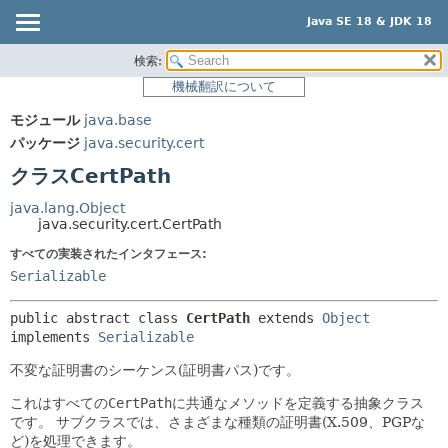
Java SE 18 & JDK 18
検索:
概要
サマリー:
機械翻訳について
ネスト済
モジュール
モジュール
java.base
フィールド
パッケージ
パッケージ
java.security.cert
コンストラクタ
クラス
クラスCertPath
メソッド
使用
java.lang.Object
ツリー
java.security.cert.CertPath
詳細:
プレビュー
すべての実装されたインタフェース:
フィールド
Serializable
新規
コンストラクタ
非推奨
メソッド
public abstract class 
CertPath
extends 
Object
implements 
Serializable
索引
不変な証明書のシーケンス(証明書パス)です。
ヘルプ
これはすべての
CertPath
に共通なメソッドを定義する抽象クラス
です。
サブクラスでは、さまざまな種類の証明書(X.509、PGPな
ど)を処理できます。