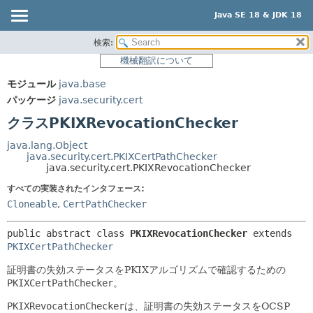
Java SE 18 & JDK 18
検索:
概要
サマリー:
機械翻訳について
ネスト済
モジュール
モジュール
java.base
フィールド
パッケージ
パッケージ
java.security.cert
コンストラクタ
クラス
クラスPKIXRevocationChecker
メソッド
使用
java.lang.Object
ツリー
java.security.cert.PKIXCertPathChecker
詳細:
java.security.cert.PKIXRevocationChecker
プレビュー
フィールド
すべての実装されたインタフェース:
新規
コンストラクタ
Cloneable
,
CertPathChecker
非推奨
メソッド
public abstract class 
PKIXRevocationChecker
extends 
索引
PKIXCertPathChecker
ヘルプ
証明書の失効ステータスをPKIXアルゴリズムで確認するための
PKIXCertPathChecker
。
PKIXRevocationChecker
は、証明書の失効ステータスをOCSP