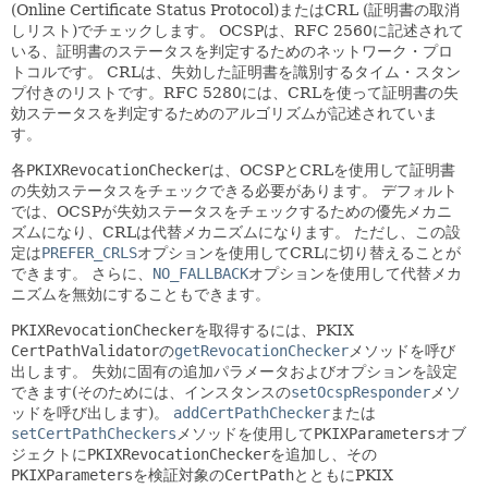
(Online Certificate Status Protocol)またはCRL (証明書の取消
しリスト)でチェックします。
OCSPは、RFC 2560に記述されて
いる、証明書のステータスを判定するためのネットワーク・プロ
トコルです。
CRLは、失効した証明書を識別するタイム・スタン
プ付きのリストです。RFC 5280には、CRLを使って証明書の失
効ステータスを判定するためのアルゴリズムが記述されていま
す。
各
PKIXRevocationChecker
は、OCSPとCRLを使用して証明書
の失効ステータスをチェックできる必要があります。
デフォルト
では、OCSPが失効ステータスをチェックするための優先メカニ
ズムになり、CRLは代替メカニズムになります。
ただし、この設
定は
PREFER_CRLS
オプションを使用してCRLに切り替えることが
できます。
さらに、
NO_FALLBACK
オプションを使用して代替メカ
ニズムを無効にすることもできます。
PKIXRevocationChecker
を取得するには、PKIX
CertPathValidator
の
getRevocationChecker
メソッドを呼び
出します。
失効に固有の追加パラメータおよびオプションを設定
できます(そのためには、インスタンスの
setOcspResponder
メソ
ッドを呼び出します)。
addCertPathChecker
または
setCertPathCheckers
メソッドを使用して
PKIXParameters
オブ
ジェクトに
PKIXRevocationChecker
を追加し、その
PKIXParameters
を検証対象の
CertPath
とともにPKIX