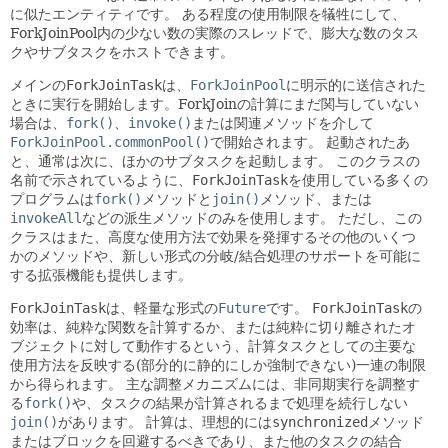
に似たエンティティです。
ある程度の使用制限を犠牲にして、
ForkJoinPool内の少ない数の実際のスレッドで、膨大な数のタス
クやサブタスクをホストできます。
メインの
ForkJoinTask
は、
ForkJoinPool
に明示的に送信された
ときに実行を開始します。ForkJoinの計算にまだ関与していない
場合は、
fork()
、
invoke()
または関連メソッドを介して
ForkJoinPool.commonPool()
で開始されます。
起動されたあ
と、通常は次に、ほかのサブタスクを起動します。
このクラスの
名前で示されているように、
ForkJoinTask
を使用している多くの
プログラムは
fork()
メソッドと
join()
メソッド、または
invokeAll
などの派生メソッドのみを使用します。
ただし、この
クラスはまた、高度な使用方法で効果を発揮するその他のいくつ
かのメソッドや、新しい形式の分岐/結合処理のサポートを可能に
する拡張機能も提供します。
ForkJoinTask
は、軽量な形式の
Future
です。
ForkJoinTask
の
効率は、純粋な関数を計算するか、または純粋に切り離されたオ
ブジェクトに対して動作するという、計算タスクとしての主要な
使用方法を反映する(部分的に静的にしか強制できない)一連の制限
から得られます。
主な調整メカニズムには、非同期実行を調整す
る
fork()
や、タスクの結果が計算されるまで処理を続行しない
join()
があります。
計算は、理想的には
synchronized
メソッド
またはブロックを回避するべきであり、また他のタスクの結合