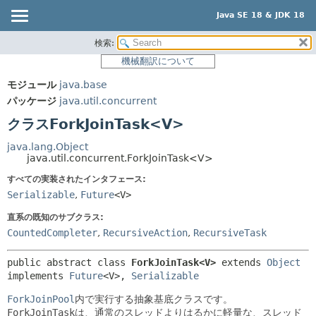
Java SE 18 & JDK 18
検索:
概要
サマリー:
機械翻訳について
ネスト済
モジュール
モジュール
java.base
フィールド
パッケージ
パッケージ
java.util.concurrent
コンストラクタ
クラス
クラスForkJoinTask<V>
メソッド
使用
java.lang.Object
ツリー
java.util.concurrent.ForkJoinTask<V>
詳細:
プレビュー
すべての実装されたインタフェース:
フィールド
Serializable
,
Future
<V>
新規
コンストラクタ
直系の既知のサブクラス:
非推奨
メソッド
CountedCompleter
,
RecursiveAction
,
RecursiveTask
索引
public abstract class 
ForkJoinTask<V>
extends 
Object
ヘルプ
implements 
Future
<V>, 
Serializable
ForkJoinPool
内で実行する抽象基底クラスです。
ForkJoinTask
は、通常のスレッドよりはるかに軽量な、スレッド