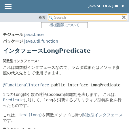
Java SE 18 & JDK 18
検索:
概要
サマリー:
機械翻訳について
ネスト済
モジュール
モジュール
java.base
フィールド
パッケージ
パッケージ
java.util.function
コンストラクタ
クラス
インタフェースLongPredicate
メソッド
使用
関数型インタフェース:
ツリー
詳細:
これは関数型インタフェースなので、ラムダ式またはメソッド参
プレビュー
照の代入先として使用できます。
フィールド
新規
コンストラクタ
@FunctionalInterface
public interface 
LongPredicate
非推奨
メソッド
1つの
long
値引数の述語(boolean値関数)を表します。
これは、
索引
Predicate
に対して、
long
を消費するプリミティブ型特殊化を行
ったものです。
ヘルプ
これは、
test(long)
を関数メソッドに持つ
関数型インタフェース
です。