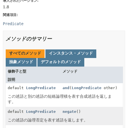
導入されたバージョン:
1.8
関連項目:
Predicate
メソッドのサマリー
すべてのメソッド
インスタンス・メソッド
抽象メソッド
デフォルトのメソッド
修飾子と型
メソッド
説明
default
LongPredicate
and
(
LongPredicate
other)
この述語と別の述語の短絡論理積を表す合成述語を返しま
す。
default
LongPredicate
negate
()
この述語の論理否定を表す述語を返します。