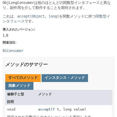
ObjLongConsumer
は他のほとんどの関数型インタフェースと異な
り、副作用を介して動作することを期待されます。
これは、
accept(Object, long)
を関数メソッドに持つ
関数型イ
ンタフェース
です。
導入されたバージョン:
1.8
関連項目:
BiConsumer
メソッドのサマリー
すべてのメソッド
インスタンス・メソッド
抽象メソッド
修飾子と型
メソッド
説明
void
accept
(
T
t, long value)
指定された引数でこのオペレーションを実行します。