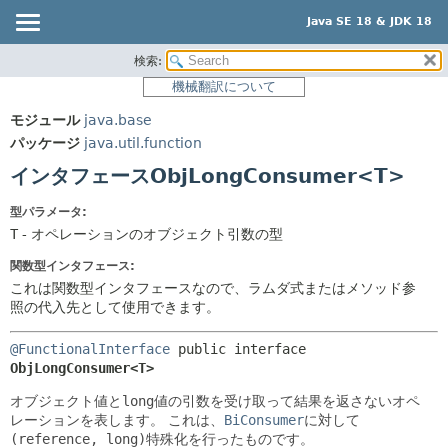
Java SE 18 & JDK 18
検索:
概要
サマリー:
機械翻訳について
ネスト済
モジュール
モジュール
java.base
フィールド
パッケージ
パッケージ
java.util.function
コンストラクタ
クラス
インタフェースObjLongConsumer<T>
メソッド
使用
型パラメータ:
ツリー
詳細:
T
- オペレーションのオブジェクト引数の型
プレビュー
フィールド
関数型インタフェース:
新規
コンストラクタ
これは関数型インタフェースなので、ラムダ式またはメソッド参
照の代入先として使用できます。
非推奨
メソッド
索引
@FunctionalInterface
public interface 
ObjLongConsumer<T>
ヘルプ
オブジェクト値と
long
値の引数を受け取って結果を返さないオペ
レーションを表します。
これは、
BiConsumer
に対して
(reference, long)
特殊化を行ったものです。