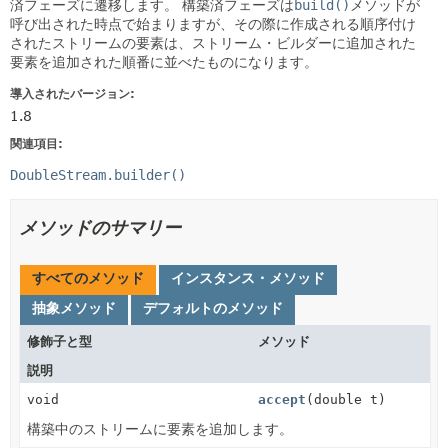
済フェーズに遷移します。
構築済フェーズは
build()
メソッドが
呼び出された時点で始まりますが、その際に作成される順序付け
されたストリームの要素は、ストリーム・ビルダーに追加された
要素を追加された順番に並べたものになります。
導入されたバージョン:
1.8
関連項目:
DoubleStream.builder()
メソッドのサマリー
すべてのメソッド
インスタンス・メソッド
抽象メソッド
デフォルトのメソッド
修飾子と型
メソッド
説明
void
accept
(double t)
構築中のストリームに要素を追加します。