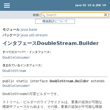
Java SE 18 & JDK 18
検索:
概要
サマリー:
機械翻訳について
ネスト済
モジュール
モジュール
java.base
フィールド
パッケージ
パッケージ
java.util.stream
コンストラクタ
クラス
インタフェースDoubleStream.Builder
メソッド
使用
すべてのスーパー・インタフェース:
ツリー
詳細:
DoubleConsumer
プレビュー
フィールド
含まれているインタフェース:
新規
コンストラクタ
DoubleStream
非推奨
メソッド
public static interface 
DoubleStream.Builder
 extends 
索引
DoubleConsumer
ヘルプ
DoubleStream
の可変ビルダーです。
ストリーム・ビルダーのライフサイクルは、要素の追加が可能な
構築中フェーズから始まり、その後、要素の追加が不可能な構築