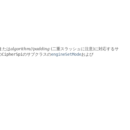
または
algorithm//padding
(二重スラッシュに注意)に対応するサ
の
CipherSpi
のサブクラスの
engineSetMode
および