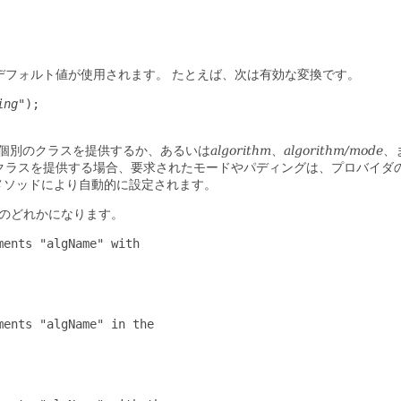
デフォルト値が使用されます。
たとえば、次は有効な変換です。
ing
");

個別のクラスを提供するか、あるいは
algorithm
、
algorithm/mode
、
クラスを提供する場合、要求されたモードやパディングは、プロバイダ
メソッドにより自動的に設定されます。
のどれかになります。
ents "algName" with

ents "algName" in the
