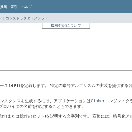
推奨
索引
ヘルプ
 |
コンストラクタ
|
メソッド
機械翻訳について
ース
(
SPI
)を定義します。
特定の暗号アルゴリズムの実装を提供する
ンスタンスを生成するには、アプリケーションは
Cipher
エンジン・ク
プロバイダの名前を指定することもできます。
作(または操作のセット)を説明する文字列です。
変換には、暗号化ア