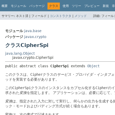
概要
モジュール
パッケージ
クラス
使用
ツリー
プレビュー
新規
非
サマリー:
ネスト済 |
フィールド |
コンストラクタ
|
メソッド
詳細:
フィールド
モジュール
java.base
パッケージ
javax.crypto
クラスCipherSpi
java.lang.Object
javax.crypto.CipherSpi
public abstract class 
CipherSpi
extends 
Object
このクラスは、
Cipher
クラスの
サービス・プロバイダ・インタフェ
ッドを実装する必要があります。
この
CipherSpi
クラスのインスタンスをカプセル化する
Cipher
のイ
求された
変換
を指定します。
アプリケーションは、必要に応じて、
変換
は、指定された入力に対して実行し、何らかの出力を生成する操
ック・モードおよびパディング方式が続く場合もあります。
変換は、次の書式で記述されます。