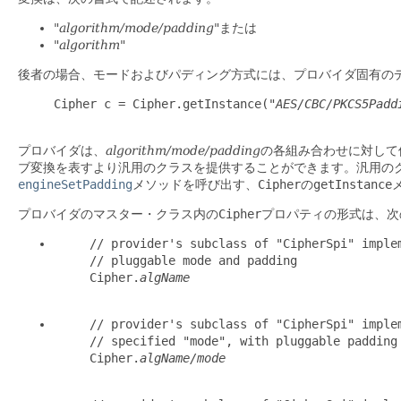
"
algorithm/mode/padding
"または
"
algorithm
"
後者の場合、モードおよびパディング方式には、プロバイダ固有の
     Cipher c = Cipher.getInstance("
AES/CBC/PKCS5Padd
プロバイダは、
algorithm/mode/padding
の各組み合わせに対して
ブ変換を表すより汎用のクラスを提供することができます。汎用の
engineSetPadding
メソッドを呼び出す、
Cipher
の
getInstance
プロバイダのマスター・クラス内の
Cipher
プロパティの形式は、次
     // provider's subclass of "CipherSpi" implem
     // pluggable mode and padding

Cipher.
algName
     // provider's subclass of "CipherSpi" implem
     // specified "mode", with pluggable padding

Cipher.
algName/mode