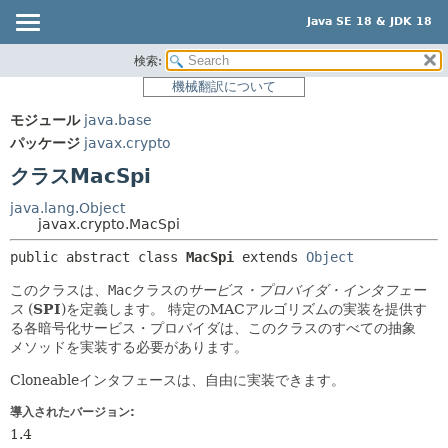
Java SE 18 & JDK 18
検索:
概要
サマリー:
機械翻訳について
ネスト済
モジュール
モジュール
java.base
フィールド
パッケージ
パッケージ
javax.crypto
コンストラクタ
クラス
クラスMacSpi
メソッド
使用
java.lang.Object
ツリー
javax.crypto.MacSpi
詳細:
プレビュー
フィールド
public abstract class 
MacSpi
extends 
Object
新規
コンストラクタ
このクラスは、
Mac
クラスの
サービス・プロバイダ・インタフェー
ス
(
SPI
)を定義します。
特定のMACアルゴリズムの実装を提供す
非推奨
メソッド
る各暗号化サービス・プロバイダは、このクラスのすべての抽象
索引
メソッドを実装する必要があります。
ヘルプ
Cloneableインタフェースは、自由に実装できます。
導入されたバージョン:
1.4