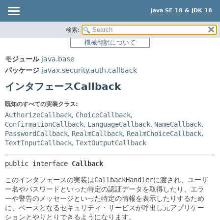
Java SE 18 & JDK 18
検索:
概要
サマリー:
機械翻訳について
ネスト済
モジュール
モジュール
java.base
フィールド
パッケージ
パッケージ
javax.security.auth.callback
コンストラクタ
クラス
インタフェースCallback
メソッド
使用
既知のすべての実装クラス:
ツリー
詳細:
AuthorizeCallback
,
ChoiceCallback
,
プレビュー
ConfirmationCallback
,
LanguageCallback
,
NameCallback
,
フィールド
PasswordCallback
,
RealmCallback
,
RealmChoiceCallback
,
新規
コンストラクタ
TextInputCallback
,
TextOutputCallback
非推奨
メソッド
public interface 
Callback
索引
このインタフェースの実装は
CallbackHandler
に渡され、ユーザ
ヘルプ
ー名やパスワードといった特定の認証データを取得したり、エラ
ーや警告のメッセージといった特定の情報を表示したりするため
に、ベースとなるセキュリティ・サービスが呼出し元アプリケー
ションとやりとりできるようになります。