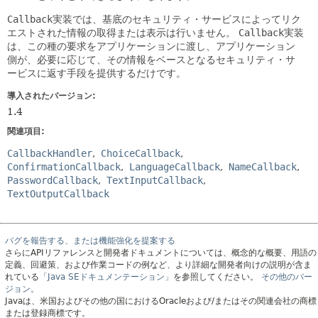
Callback
実装では、基底のセキュリティ・サービスによってリク
エストされた情報の取得または表示は行いません。
Callback
実装
は、この種の要求をアプリケーションに渡し、アプリケーション
側が、必要に応じて、その情報をベースとなるセキュリティ・サ
ービスに返す手段を提供するだけです。
導入されたバージョン:
1.4
関連項目:
CallbackHandler
ChoiceCallback
ConfirmationCallback
LanguageCallback
NameCallback
PasswordCallback
TextInputCallback
TextOutputCallback
バグを報告する、または機能強化を提案する
さらにAPIリファレンスと開発者ドキュメントについては、概念的な概要、用語の
定義、回避策、および作業コードの例など、より詳細な開発者向けの説明が含ま
れている
「Java SEドキュメンテーション」
を参照してください。
その他のバー
ジョン。
Javaは、米国およびその他の国におけるOracleおよび/またはその関連会社の商標
または登録商標です。