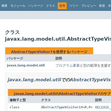
概要
モジュール
パッケージ
クラス
使用
ツリー
プレビュー
新規
非
クラス
javax.lang.model.util.AbstractTypeV
AbstractTypeVisitor7
を使用するパッケージ
パッケージ
説明
javax.lang.model.util
プログラム要素
と
型
の処理を支援す
javax.lang.model.util
での
AbstractTypeVis
javax.lang.model.util
の
AbstractTypeVisitor7
のサブ
修飾子と型
クラス
説明
class
AbstractTypeVisitor14
<R,
P>
RELEASE