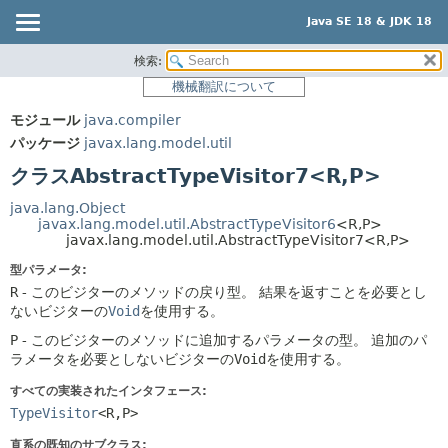
Java SE 18 & JDK 18
検索:
概要
サマリー:
機械翻訳について
ネスト済
モジュール
モジュール
java.compiler
フィールド
パッケージ
パッケージ
javax.lang.model.util
コンストラクタ
クラス
クラスAbstractTypeVisitor7<R,
P>
メソッド
使用
java.lang.Object
ツリー
javax.lang.model.util.AbstractTypeVisitor6
<R,
P>
詳細:
javax.lang.model.util.AbstractTypeVisitor7<R,
P>
プレビュー
フィールド
型パラメータ:
新規
コンストラクタ
R
- このビジターのメソッドの戻り型。
結果を返すことを必要とし
ないビジターの
Void
を使用する。
非推奨
メソッド
P
- このビジターのメソッドに追加するパラメータの型。
追加のパ
索引
ラメータを必要としないビジターの
Void
を使用する。
ヘルプ
すべての実装されたインタフェース:
TypeVisitor
<R,
P>
直系の既知のサブクラス: