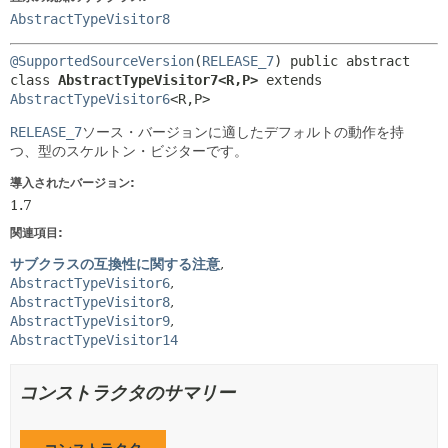
AbstractTypeVisitor8
@SupportedSourceVersion
(
RELEASE_7
) 
public abstract 
class 
AbstractTypeVisitor7<R,
P>
extends 
AbstractTypeVisitor6
<R,
P>
RELEASE_7
ソース・バージョンに適したデフォルトの動作を持
つ、型のスケルトン・ビジターです。
導入されたバージョン:
1.7
関連項目:
サブクラスの互換性に関する注意
AbstractTypeVisitor6
AbstractTypeVisitor8
AbstractTypeVisitor9
AbstractTypeVisitor14
コンストラクタのサマリー