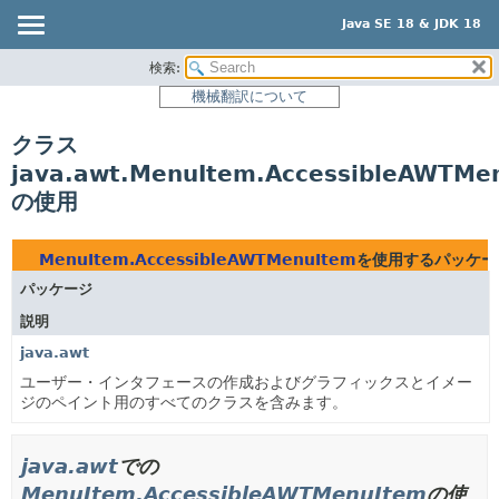
Java SE 18 & JDK 18
検索:
概要
機械翻訳について
モジュール
クラス
パッケージ
java.awt.MenuItem.AccessibleAWTMe
クラス
の使用
使用
ツリー
MenuItem.AccessibleAWTMenuItem
を使用するパッケー
プレビュー
パッケージ
新規
説明
非推奨
java.awt
ユーザー・インタフェースの作成およびグラフィックスとイメー
索引
ジのペイント用のすべてのクラスを含みます。
ヘルプ
java.awt
での
MenuItem.AccessibleAWTMenuItem
の使