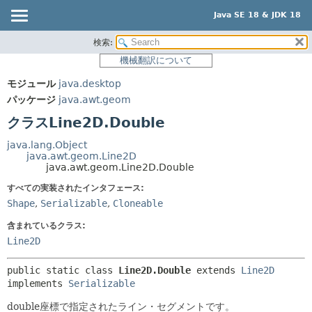
Java SE 18 & JDK 18
検索:
概要
サマリー:
機械翻訳について
ネスト済
モジュール
モジュール
java.desktop
フィールド
パッケージ
パッケージ
java.awt.geom
コンストラクタ
クラス
クラスLine2D.Double
メソッド
使用
java.lang.Object
ツリー
java.awt.geom.Line2D
詳細:
java.awt.geom.Line2D.Double
プレビュー
フィールド
すべての実装されたインタフェース:
新規
コンストラクタ
Shape
,
Serializable
,
Cloneable
非推奨
メソッド
含まれているクラス:
索引
Line2D
ヘルプ
public static class 
Line2D.Double
extends 
Line2D
implements 
Serializable
double座標で指定されたライン・セグメントです。