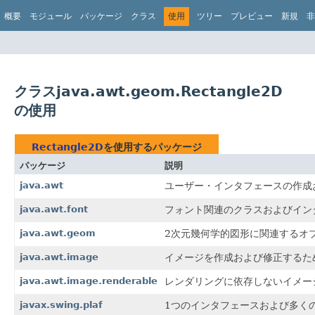
概要
モジュール
パッケージ
クラス
使用
ツリー
プレビュー
新規
非
クラスjava.awt.geom.Rectangle2D
の使用
Rectangle2D
を使用するパッケージ
パッケージ
説明
java.awt
ユーザー・インタフェースの作成
java.awt.font
フォント関連のクラスおよびイン
java.awt.geom
2次元幾何学的図形に関連するオブ
java.awt.image
イメージを作成および修正するた
java.awt.image.renderable
レンダリングに依存しないイメー
javax.swing.plaf
1つのインタフェースおよび多くのa