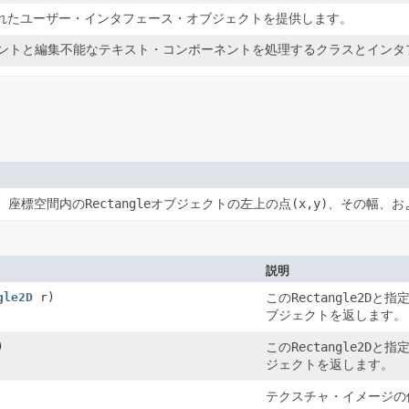
構築されたユーザー・インタフェース・オブジェクトを提供します。
ントと編集不能なテキスト・コンポーネントを処理するクラスとインタ
、座標空間内の
Rectangle
オブジェクトの左上の点
(x,y)
、その幅、お
説明
gle2D
r)
この
Rectangle2D
と指
ブジェクトを返します。
)
この
Rectangle2D
と指
ジェクトを返します。
テクスチャ・イメージの