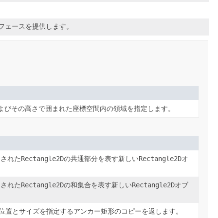
フェースを提供します。
よびその高さで囲まれた座標空間内の領域を指定します。
定された
Rectangle2D
の共通部分を表す新しい
Rectangle2D
オ
定された
Rectangle2D
の和集合を表す新しい
Rectangle2D
オブ
位置とサイズを指定するアンカー矩形のコピーを返します。