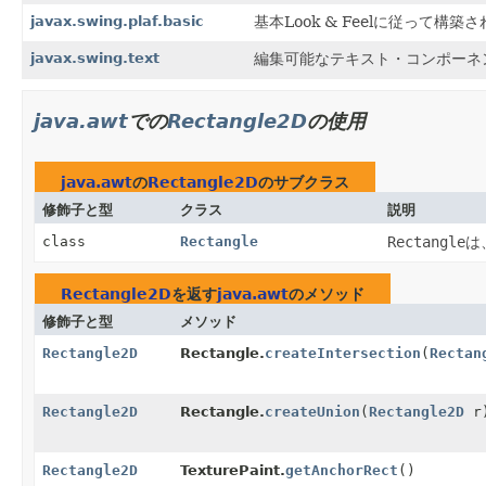
javax.swing.plaf.basic
基本Look & Feelに従って
javax.swing.text
編集可能なテキスト・コンポーネ
java.awt
での
Rectangle2D
の使用
java.awt
の
Rectangle2D
のサブクラス
修飾子と型
クラス
説明
class
Rectangle
Rectangle
は
Rectangle2D
を返す
java.awt
のメソッド
修飾子と型
メソッド
Rectangle2D
Rectangle.
createIntersection
(
Rectan
Rectangle2D
Rectangle.
createUnion
(
Rectangle2D
r
Rectangle2D
TexturePaint.
getAnchorRect
()