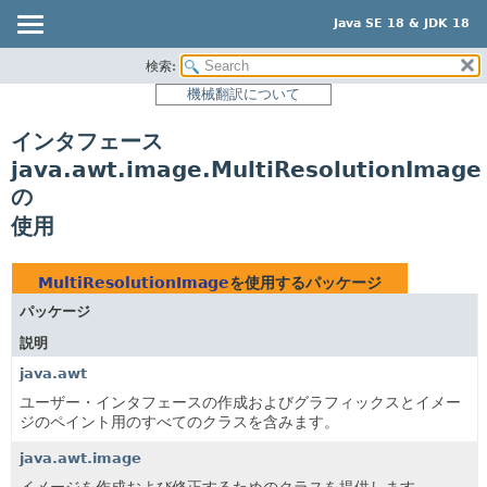
Java SE 18 & JDK 18
検索:
概要
機械翻訳について
モジュール
インタフェース
パッケージ
java.awt.image.MultiResolutionImage
クラス
の
使用
使用
ツリー
プレビュー
MultiResolutionImage
を使用するパッケージ
新規
パッケージ
非推奨
説明
java.awt
索引
ユーザー・インタフェースの作成およびグラフィックスとイメー
ヘルプ
ジのペイント用のすべてのクラスを含みます。
java.awt.image
イメージを作成および修正するためのクラスを提供します。