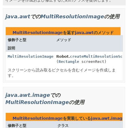
java.awt
での
MultiResolutionImage
の使用
MultiResolutionImage
を返す
java.awt
のメソッド
修飾子と型
メソッド
説明
MultiResolutionImage
Robot.
createMultiResolutionScre
(
Rectangle
screenRect)
スクリーンから読み取るピクセルを含むイメージを作成しま
す。
java.awt.image
での
MultiResolutionImage
の使用
MultiResolutionImage
を実装している
java.awt.image
修飾子と型
クラス