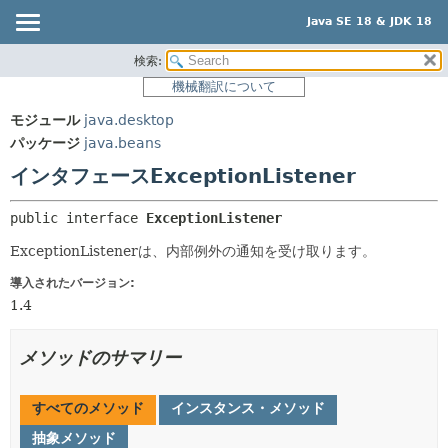
Java SE 18 & JDK 18
検索:
概要
サマリー:
機械翻訳について
ネスト済
モジュール
モジュール
java.desktop
フィールド
パッケージ
パッケージ
java.beans
コンストラクタ
クラス
インタフェースExceptionListener
メソッド
使用
public interface 
ExceptionListener
ツリー
詳細:
ExceptionListenerは、内部例外の通知を受け取ります。
プレビュー
フィールド
新規
導入されたバージョン:
コンストラクタ
1.4
非推奨
メソッド
索引
メソッドのサマリー
ヘルプ
すべてのメソッド
インスタンス・メソッド
抽象メソッド