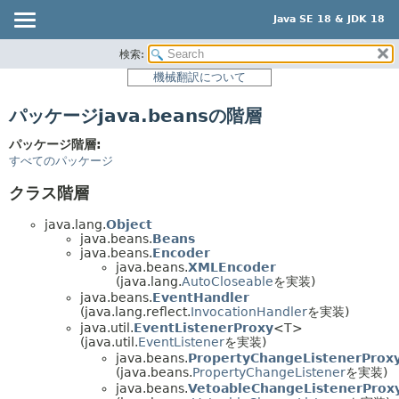
Java SE 18 & JDK 18
検索:
概要
機械翻訳について
モジュール
パッケージjava.beansの階層
パッケージ
クラス
パッケージ階層:
すべてのパッケージ
使用
クラス階層
階層ツリー
プレビュー
java.lang.
Object
java.beans.
Beans
新規
java.beans.
Encoder
java.beans.
XMLEncoder
非推奨
(java.lang.
AutoCloseable
を実装)
java.beans.
EventHandler
索引
(java.lang.reflect.
InvocationHandler
を実装)
java.util.
EventListenerProxy
<T>
ヘルプ
(java.util.
EventListener
を実装)
java.beans.
PropertyChangeListenerProx
(java.beans.
PropertyChangeListener
を実装)
java.beans.
VetoableChangeListenerProx