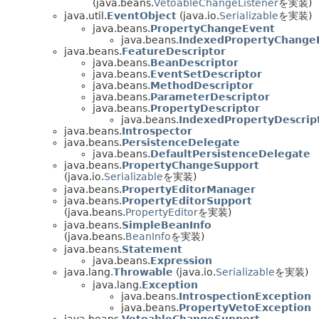
(java.beans.
VetoableChangeListener
を実装)
java.util.
EventObject
(java.io.
Serializable
を実装)
java.beans.
PropertyChangeEvent
java.beans.
IndexedPropertyChange
java.beans.
FeatureDescriptor
java.beans.
BeanDescriptor
java.beans.
EventSetDescriptor
java.beans.
MethodDescriptor
java.beans.
ParameterDescriptor
java.beans.
PropertyDescriptor
java.beans.
IndexedPropertyDescrip
java.beans.
Introspector
java.beans.
PersistenceDelegate
java.beans.
DefaultPersistenceDelegate
java.beans.
PropertyChangeSupport
(java.io.
Serializable
を実装)
java.beans.
PropertyEditorManager
java.beans.
PropertyEditorSupport
(java.beans.
PropertyEditor
を実装)
java.beans.
SimpleBeanInfo
(java.beans.
BeanInfo
を実装)
java.beans.
Statement
java.beans.
Expression
java.lang.
Throwable
(java.io.
Serializable
を実装)
java.lang.
Exception
java.beans.
IntrospectionException
java.beans.
PropertyVetoException
java.beans.
VetoableChangeSupport