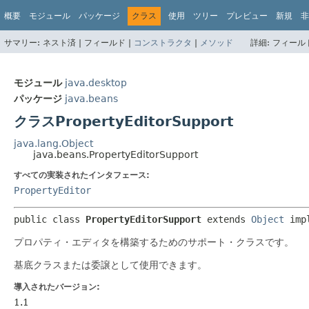
概要
モジュール
パッケージ
クラス
使用
ツリー
プレビュー
新規
非
サマリー:
ネスト済 |
フィールド |
コンストラクタ
|
メソッド
詳細:
フィールド
モジュール
java.desktop
パッケージ
java.beans
クラスPropertyEditorSupport
java.lang.Object
java.beans.PropertyEditorSupport
すべての実装されたインタフェース:
PropertyEditor
public class 
PropertyEditorSupport
extends 
Object
 imp
プロパティ・エディタを構築するためのサポート・クラスです。
基底クラスまたは委譲として使用できます。
導入されたバージョン:
1.1