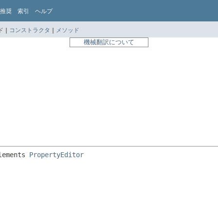
推奨
索引
ヘルプ
 |
コンストラクタ
|
メソッド
機械翻訳について
lements 
PropertyEditor