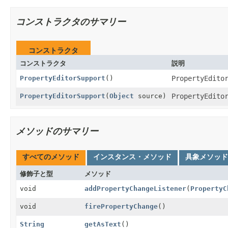
コンストラクタのサマリー
コンストラクタ
コンストラクタ
説明
PropertyEditorSupport
()
PropertyEdito
PropertyEditorSupport
(
Object
source)
PropertyEdito
メソッドのサマリー
すべてのメソッド
インスタンス・メソッド
具象メソッド
修飾子と型
メソッド
void
addPropertyChangeListener
(
PropertyC
void
firePropertyChange
()
String
getAsText
()