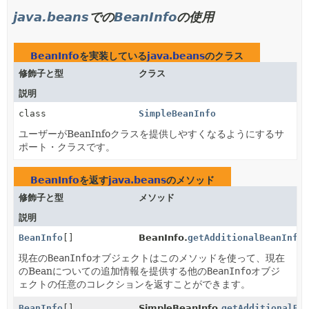
java.beans
での
BeanInfo
の使用
BeanInfo
を実装している
java.beans
のクラス
修飾子と型
クラス
説明
class
SimpleBeanInfo
ユーザーがBeanInfoクラスを提供しやすくなるようにするサ
ポート・クラスです。
BeanInfo
を返す
java.beans
のメソッド
修飾子と型
メソッド
説明
BeanInfo
[]
BeanInfo.
getAdditionalBeanInfo
現在の
BeanInfo
オブジェクトはこのメソッドを使って、現在
のBeanについての追加情報を提供する他の
BeanInfo
オブジ
ェクトの任意のコレクションを返すことができます。
BeanInfo
[]
SimpleBeanInfo.
getAdditionalBe