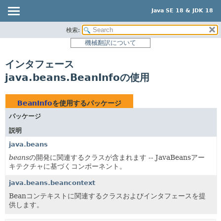
Java SE 18 & JDK 18
検索:
概要
機械翻訳について
モジュール
インタフェース
パッケージ
java.beans.BeanInfoの使用
クラス
使用
BeanInfo
を使用するパッケージ
ツリー
パッケージ
プレビュー
説明
新規
java.beans
非推奨
beans
の開発に関連するクラスが含まれます -- JavaBeansアー
キテクチャに基づくコンポーネント。
索引
java.beans.beancontext
ヘルプ
Beanコンテキストに関連するクラスおよびインタフェースを提
供します。