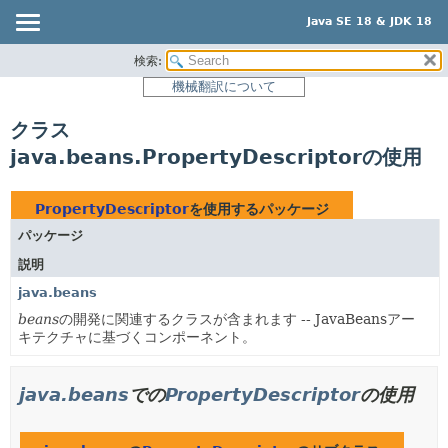
Java SE 18 & JDK 18
検索:
概要
機械翻訳について
モジュール
クラス
パッケージ
java.beans.PropertyDescriptorの使用
クラス
使用
PropertyDescriptor
を使用するパッケージ
ツリー
パッケージ
プレビュー
説明
新規
java.beans
非推奨
beans
の開発に関連するクラスが含まれます -- JavaBeansアー
キテクチャに基づくコンポーネント。
索引
ヘルプ
java.beans
での
PropertyDescriptor
の使用