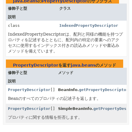
java.beans
の
PropertyDescriptor
のサブクラス
修飾子と型
クラス
説明
class
IndexedPropertyDescriptor
IndexedPropertyDescriptorは、配列と同様の機能を持つプ
ロパティを記述するとともに、配列内の特定の要素へのアク
セスに使用するインデックス付きの読込みメソッドや書込み
メソッドを備えています。
PropertyDescriptor
を返す
java.beans
のメソッド
修飾子と型
メソッド
説明
PropertyDescriptor
[]
BeanInfo.
getPropertyDescriptors
Beanのすべてのプロパティの記述子を返します。
PropertyDescriptor
[]
SimpleBeanInfo.
getPropertyDescr
プロパティに関する情報を拒否します。