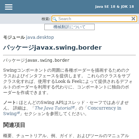
Java SE 18 & JDK 18
検索:
概要
パッケージ:
機械翻訳について
説明
モジュール
モジュール
java.desktop
関連パッケージ
パッケージ
パッケージjavax.swing.border
クラスとインタフェース
クラス
使用
パッケージ
javax.swing.border
ツリー
Swingコンポーネントの周囲に各種ボーダーを描画するためのク
ラスおよびインタフェースを提供します。
これらのクラスをサブ
プレビュー
クラス化すれば、使用するLook & Feelによって提供されるデフォ
ルトのボーダーを利用する代わりに、コンポーネントに独自のボ
新規
ーダーを作成できます。
非推奨
ノート:
ほとんどのSwing APIはスレッド・セーフでは
ありませ
索引
ん
。
詳細は、「
The Java Tutorial
」の「
Concurrency in
Swing
」セクションを参照してください。
ヘルプ
関連項目
概要、チュートリアル、例、ガイド、およびツールのマニュアル