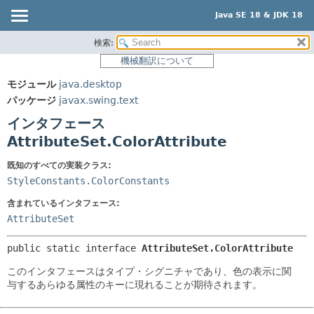
Java SE 18 & JDK 18
検索:
概要
サマリー:
機械翻訳について
ネスト済
モジュール
モジュール
java.desktop
フィールド
パッケージ
パッケージ
javax.swing.text
コンストラクタ
クラス
インタフェース
メソッド
使用
AttributeSet.ColorAttribute
ツリー
詳細:
既知のすべての実装クラス:
プレビュー
フィールド
StyleConstants.ColorConstants
新規
コンストラクタ
含まれているインタフェース:
AttributeSet
非推奨
メソッド
索引
public static interface 
AttributeSet.ColorAttribute
ヘルプ
このインタフェースはタイプ・シグニチャであり、色の表示に関
与するあらゆる属性のキーに現れることが期待されます。