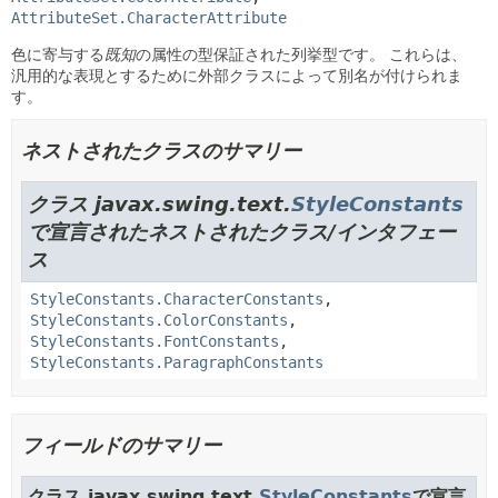
AttributeSet.CharacterAttribute
色に寄与する
既知
の属性の型保証された列挙型です。
これらは、
汎用的な表現とするために外部クラスによって別名が付けられま
す。
ネストされたクラスのサマリー
クラス javax.swing.text.
StyleConstants
で宣言されたネストされたクラス/インタフェー
ス
StyleConstants.CharacterConstants
,
StyleConstants.ColorConstants
,
StyleConstants.FontConstants
,
StyleConstants.ParagraphConstants
フィールドのサマリー
クラス javax.swing.text.
StyleConstants
で宣言