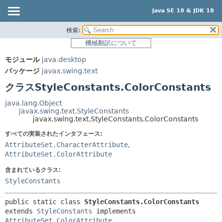
Java SE 18 & JDK 18
検索:
概要
サマリー:
機械翻訳について
ネスト済
モジュール
モジュール
java.desktop
フィールド
パッケージ
パッケージ
javax.swing.text
コンストラクタ
クラス
クラスStyleConstants.ColorConstants
メソッド
使用
java.lang.Object
ツリー
javax.swing.text.StyleConstants
詳細:
javax.swing.text.StyleConstants.ColorConstants
プレビュー
フィールド
すべての実装されたインタフェース:
新規
コンストラクタ
AttributeSet.CharacterAttribute
,
AttributeSet.ColorAttribute
非推奨
メソッド
含まれているクラス:
索引
StyleConstants
ヘルプ
public static class 
StyleConstants.ColorConstants
extends 
StyleConstants
 implements 
AttributeSet.ColorAttribute
, 