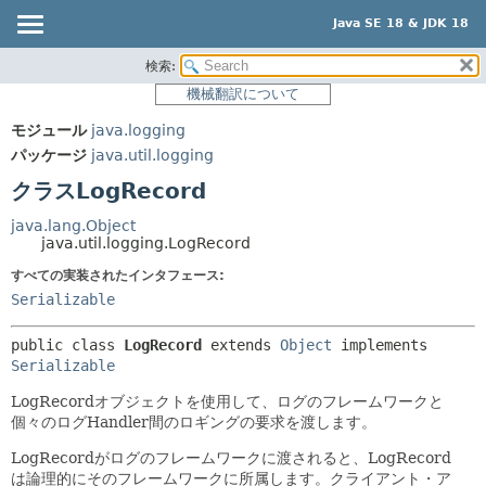
Java SE 18 & JDK 18
検索:
概要
サマリー:
機械翻訳について
ネスト済
モジュール
モジュール
java.logging
フィールド
パッケージ
パッケージ
java.util.logging
コンストラクタ
クラス
クラスLogRecord
メソッド
使用
java.lang.Object
ツリー
java.util.logging.LogRecord
詳細:
プレビュー
すべての実装されたインタフェース:
フィールド
Serializable
新規
コンストラクタ
非推奨
メソッド
public class 
LogRecord
extends 
Object
 implements 
Serializable
索引
LogRecordオブジェクトを使用して、ログのフレームワークと
ヘルプ
個々のログHandler間のロギングの要求を渡します。
LogRecordがログのフレームワークに渡されると、LogRecord
は論理的にそのフレームワークに所属します。クライアント・ア