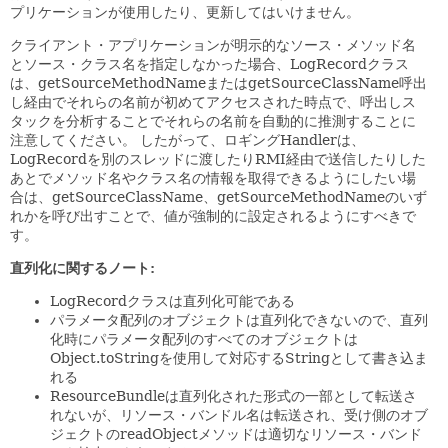
プリケーションが使用したり、更新してはいけません。
クライアント・アプリケーションが明示的なソース・メソッド名
とソース・クラス名を指定しなかった場合、LogRecordクラス
は、getSourceMethodNameまたはgetSourceClassName呼出
し経由でそれらの名前が初めてアクセスされた時点で、呼出しス
タックを分析することでそれらの名前を自動的に推測することに
注意してください。
したがって、ロギングHandlerは、
LogRecordを別のスレッドに渡したりRMI経由で送信したりした
あとでメソッド名やクラス名の情報を取得できるようにしたい場
合は、getSourceClassName、getSourceMethodNameのいず
れかを呼び出すことで、値が強制的に設定されるようにすべきで
す。
直列化に関するノート:
LogRecordクラスは直列化可能である
パラメータ配列のオブジェクトは直列化できないので、直列
化時にパラメータ配列のすべてのオブジェクトは
Object.toStringを使用して対応するStringとして書き込ま
れる
ResourceBundleは直列化された形式の一部として転送さ
れないが、リソース・バンドル名は転送され、受け側のオブ
ジェクトのreadObjectメソッドは適切なリソース・バンド