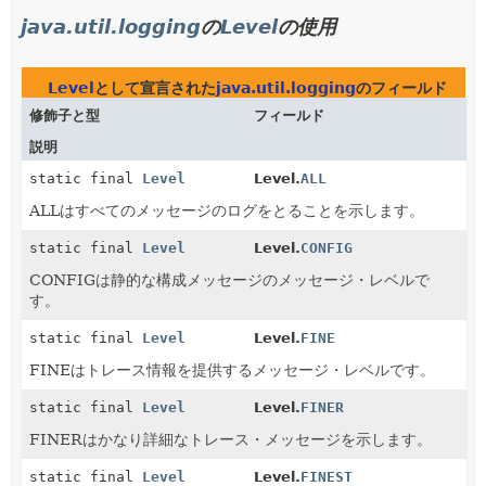
java.util.logging
の
Level
の使用
Level
として宣言された
java.util.logging
のフィールド
修飾子と型
フィールド
説明
static final
Level
Level.
ALL
ALLはすべてのメッセージのログをとることを示します。
static final
Level
Level.
CONFIG
CONFIGは静的な構成メッセージのメッセージ・レベルで
す。
static final
Level
Level.
FINE
FINEはトレース情報を提供するメッセージ・レベルです。
static final
Level
Level.
FINER
FINERはかなり詳細なトレース・メッセージを示します。
static final
Level
Level.
FINEST