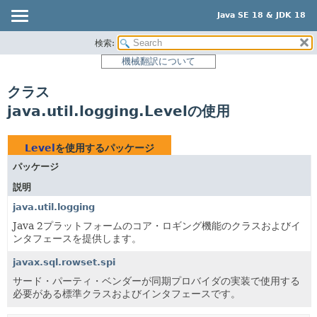
Java SE 18 & JDK 18
検索:
概要
機械翻訳について
モジュール
クラス
パッケージ
java.util.logging.Levelの使用
クラス
使用
Level
を使用するパッケージ
ツリー
パッケージ
プレビュー
説明
新規
java.util.logging
非推奨
Java 2プラットフォームのコア・ロギング機能のクラスおよびイ
ンタフェースを提供します。
索引
javax.sql.rowset.spi
ヘルプ
サード・パーティ・ベンダーが同期プロバイダの実装で使用する
必要がある標準クラスおよびインタフェースです。