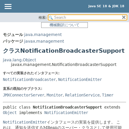
Java SE 18 & JDK 18
検索:
概要
サマリー:
機械翻訳について
ネスト済
モジュール
モジュール
java.management
フィールド
パッケージ
パッケージ
javax.management
コンストラクタ
クラス
クラスNotificationBroadcasterSupport
メソッド
使用
java.lang.Object
ツリー
javax.management.NotificationBroadcasterSupport
詳細:
プレビュー
すべての実装されたインタフェース:
フィールド
NotificationBroadcaster
,
NotificationEmitter
新規
コンストラクタ
直系の既知のサブクラス:
非推奨
メソッド
JMXConnectorServer
,
Monitor
,
RelationService
,
Timer
索引
public class 
NotificationBroadcasterSupport
extends 
ヘルプ
Object
 implements 
NotificationEmitter
NotificationEmitter
インタフェースの実装を提供します。
こ
れは、通知を送信するMBeanのスーパー・クラスとして使用可能