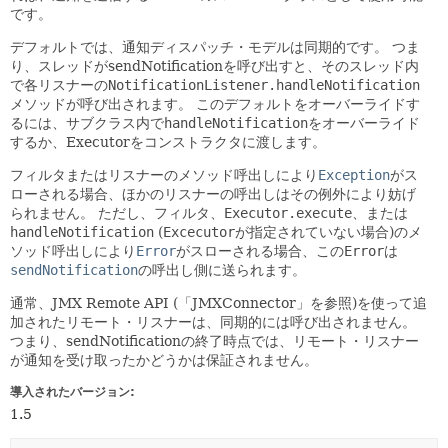
です。
デフォルトでは、通知ディスパッチ・モデルは同期的です。
つま
り、スレッドがsendNotificationを呼び出すと、そのスレッド内
で各リスナーの
NotificationListener.handleNotification
メソッドが呼び出されます。
このデフォルトをオーバーライドす
るには、サブクラス内で
handleNotification
をオーバーライド
するか、Executorをコンストラクタに渡します。
フィルタまたはリスナーのメソッド呼出しにより
Exception
がス
ローされる場合、ほかのリスナーの呼出しはその例外により妨げ
られません。
ただし、フィルタ、
Executor.execute
、または
handleNotification
(
Excecutor
が指定されていない場合)のメ
ソッド呼出しにより
Error
がスローされる場合、この
Error
は
sendNotification
の呼出し側に送られます。
通常、JMX Remote API (「JMXConnector」を参照)を使って追
加されたリモート・リスナーは、同期的には呼び出されません。
つまり、sendNotificationの終了時点では、リモート・リスナー
が通知を受け取ったかどうかは保証されません。
導入されたバージョン:
1.5