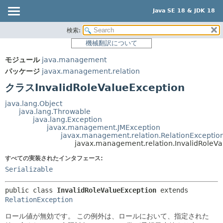
Java SE 18 & JDK 18
検索:
概要
サマリー:
機械翻訳について
ネスト済
モジュール
モジュール
java.management
フィールド
パッケージ
パッケージ
javax.management.relation
コンストラクタ
クラス
クラスInvalidRoleValueException
メソッド
使用
java.lang.Object
ツリー
java.lang.Throwable
詳細:
java.lang.Exception
プレビュー
フィールド
javax.management.JMException
javax.management.relation.RelationExceptio
新規
コンストラクタ
javax.management.relation.InvalidRoleVa
非推奨
メソッド
すべての実装されたインタフェース:
Serializable
索引
ヘルプ
public class 
InvalidRoleValueException
extends 
RelationException
ロール値が無効です。
この例外は、ロールにおいて、指定された