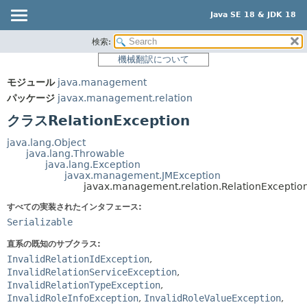
Java SE 18 & JDK 18
検索:
概要
サマリー:
機械翻訳について
ネスト済
モジュール
モジュール
java.management
フィールド
パッケージ
パッケージ
javax.management.relation
コンストラクタ
クラス
クラスRelationException
メソッド
使用
java.lang.Object
ツリー
java.lang.Throwable
詳細:
java.lang.Exception
プレビュー
フィールド
javax.management.JMException
javax.management.relation.RelationExceptio
新規
コンストラクタ
すべての実装されたインタフェース:
非推奨
メソッド
Serializable
索引
直系の既知のサブクラス:
ヘルプ
InvalidRelationIdException
,
InvalidRelationServiceException
,
InvalidRelationTypeException
,
InvalidRoleInfoException
,
InvalidRoleValueException
,