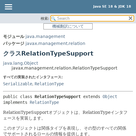
Java SE 18 & JDK 18
検索:
概要
サマリー:
機械翻訳について
ネスト済
モジュール
モジュール
java.management
フィールド
パッケージ
パッケージ
javax.management.relation
コンストラクタ
クラス
クラスRelationTypeSupport
メソッド
使用
java.lang.Object
ツリー
javax.management.relation.RelationTypeSupport
詳細:
プレビュー
すべての実装されたインタフェース:
フィールド
Serializable
,
RelationType
新規
コンストラクタ
非推奨
メソッド
public class 
RelationTypeSupport
extends 
Object
implements 
RelationType
索引
RelationTypeSupportオブジェクトは、RelationTypeインタフ
ヘルプ
ェースを実装します。
このオブジェクトは関係タイプを表現し、その型のすべての関係
でサポートされるロールの情報を提供します。