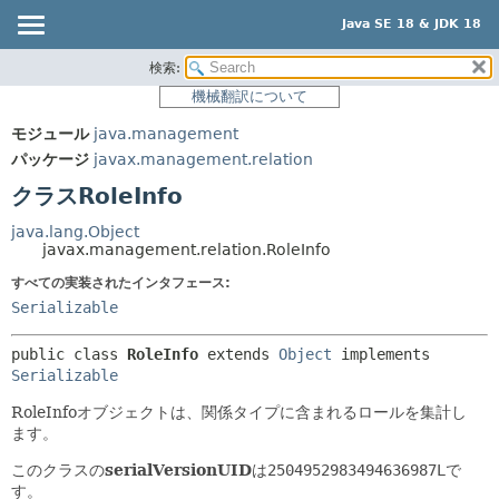
Java SE 18 & JDK 18
検索:
概要
サマリー:
機械翻訳について
ネスト済
モジュール
モジュール
java.management
フィールド
パッケージ
パッケージ
javax.management.relation
コンストラクタ
クラス
クラスRoleInfo
メソッド
使用
java.lang.Object
ツリー
javax.management.relation.RoleInfo
詳細:
プレビュー
すべての実装されたインタフェース:
フィールド
Serializable
新規
コンストラクタ
非推奨
メソッド
public class 
RoleInfo
extends 
Object
 implements 
Serializable
索引
RoleInfoオブジェクトは、関係タイプに含まれるロールを集計し
ヘルプ
ます。
このクラスの
serialVersionUID
は
2504952983494636987L
で
す。